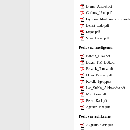
Bregar_Andrej.pdf
Godnov_Uroš.pdf
Gyorkos_Modeliranje in simulac
Lenart_Lado.pdf
razpet.pdf
Skok_Dejan.pdf
Poslovna inteligenca
Babnik_Luka.pdf
Bokun_PM_DSI.pdf
Breznik_Tomaz.pdf
Delak_Bostjan.pdf
Korelic_Igor.ppsx
Lah_Steblaj_Aleksandra.pdf
Mis_Anze.pdf
Petric_Karl.pdf
Zgajnar_Jaka.pdf
Poslovne aplikacije
Avguštin Starič.pdf