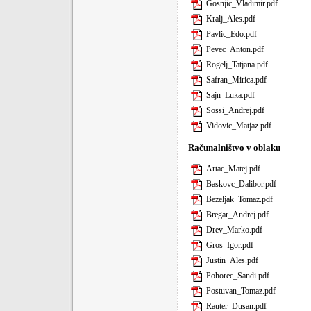
Gosnjic_Vladimir.pdf
Kralj_Ales.pdf
Pavlic_Edo.pdf
Pevec_Anton.pdf
Rogelj_Tatjana.pdf
Safran_Mirica.pdf
Sajn_Luka.pdf
Sossi_Andrej.pdf
Vidovic_Matjaz.pdf
Računalništvo v oblaku
Artac_Matej.pdf
Baskovc_Dalibor.pdf
Bezeljak_Tomaz.pdf
Bregar_Andrej.pdf
Drev_Marko.pdf
Gros_Igor.pdf
Justin_Ales.pdf
Pohorec_Sandi.pdf
Postuvan_Tomaz.pdf
Rauter_Dusan.pdf