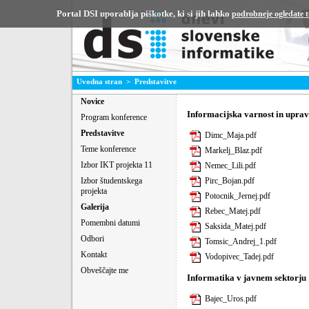
Portal DSI uporablja piškotke, ki si jih lahko
podrobneje ogledate 
Uvodna stran
>
Predstavitve
Novice
Informacijska varnost in uprav
Program konference
Predstavitve
Dimc_Maja.pdf
Teme konference
Markelj_Blaz.pdf
Izbor IKT projekta 11
Nemec_Lili.pdf
Pirc_Bojan.pdf
Izbor študentskega
projekta
Potocnik_Jernej.pdf
Galerija
Rebec_Matej.pdf
Pomembni datumi
Saksida_Matej.pdf
Odbori
Tomsic_Andrej_1.pdf
Kontakt
Vodopivec_Tadej.pdf
Obveščajte me
Informatika v javnem sektorju
Bajec_Uros.pdf