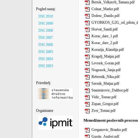
Bertok_Velkavrh_Tamara.pdf
Pogled nazaj:
Colnar_Marko.pdf
Dolenc_Danilo.pdf
DSI 2010
GYORKOS_G2G_od_pilota_do_in
DSI 2009
Horvat_Sandi.pdf
DSI 2008
Korac_dare_1.pdf
DSI 2007
Korac_dare_2.pdf
DSI 2006
Korazija_Klaudija.pdf
DSI 2005
Kragelj_Matjaz.pdf
DSI 2004
Levstek_Goran.pdf
DSI 2003
Nograsek_Janja.pdf
Rebernik_Nika.pdf
Prireditelj
Savnik_Matjaz.pdf
Stanimirovic_Dalibor.pdf
Vidic_Tomaz.pdf
Zupan_Gregor.pdf
Organizator
Zver_Tomaz.pdf
Menedžment poslovnih proces
Greganovic_Branko.pdf
Gustin_Andrej.pdf