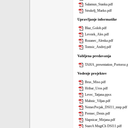
Salamun_Stanka.pdf
Strukelj_Marko.pdf
Upravljanje informatike
Blaz_Golob.pdf
Levstek_Ales.pdf
Rozanec_Alenka.pdf
Tomsic_Andrej.pdf
Vabljena predavanja
TAHA_presentation_Portoroz.
Vodenje projektov
Brus_Miso.pdf
Hribar_Uros.pdf
Levec_Tatjana.ppsx
Mahnic_Viljan.pdf
NemecPecjak_DSI11_mnp.pdf
Premec_Denis.pdf
Slapnicar_Mirjana.pdf
StareA MngtCh DSI11.pdf