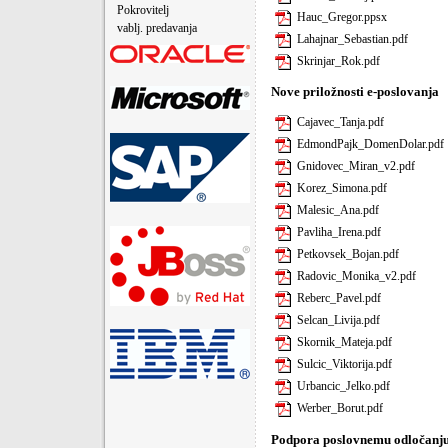
Pokrovitelj
Hauc_Gregor.ppsx
vablj. predavanja
Lahajnar_Sebastian.pdf
Skrinjar_Rok.pdf
Nove priložnosti e-poslovanja
Cajavec_Tanja.pdf
EdmondPajk_DomenDolar.pdf
Gnidovec_Miran_v2.pdf
Korez_Simona.pdf
Malesic_Ana.pdf
Pavliha_Irena.pdf
Petkovsek_Bojan.pdf
Radovic_Monika_v2.pdf
Reberc_Pavel.pdf
Selcan_Livija.pdf
Skornik_Mateja.pdf
Sulcic_Viktorija.pdf
Urbancic_Jelko.pdf
Werber_Borut.pdf
Podpora poslovnemu odločanj